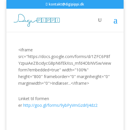
kontakt@digipippi.dk
<iframe
src="https://docs.google.com/forms/d/1ZFC6P8f
YzpuiAeZBcidycG8pN6fEkXss_mfd4ObNVSw/view
form?embedded=true" width="100%"
height="800" frameborder="0" marginheight="0"
marginwidth="0">Indlæser...</iframe>
Linket til formen
er
http://goo.gl/forms/9ybPyVmGzdrlJ4dz2