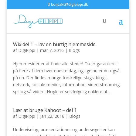
kontakt@digipippi.dk
Wix del 1 – lav en hurtig hjemmeside
af
DigiPippi
|
mar 7, 2016
|
Blogs
Hjemmesider er at finde alle steder! Du er garanteret
på flere af dem hver eneste dag, og lige nu er du også
på en. Der findes mange forskellige slags: blogs,
netværk, sociale medier, information, video streaming,
spil og så videre. Nogle er selvfølgelig enklere at...
Lær at bruge Kahoot – del 1
af
DigiPippi
|
jan 22, 2016
|
Blogs
Undervisning, præsentationer og undersøgelser kan