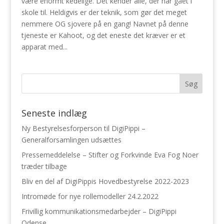
være enormt kedelige. Det kender alle, der har gået i
skole til. Heldigvis er der teknik, som gør det meget
nemmere OG sjovere på en gang! Navnet på denne
tjeneste er Kahoot, og det eneste det kræver er et
apparat med...
Seneste indlæg
Ny Bestyrelsesforperson til DigiPippi –
Generalforsamlingen udsættes
Pressemeddelelse – Stifter og Forkvinde Eva Fog Noer
træder tilbage
Bliv en del af DigiPippis Hovedbestyrelse 2022-2023
Intromøde for nye rollemodeller 24.2.2022
Frivillig kommunikationsmedarbejder – DigiPippi
Odense