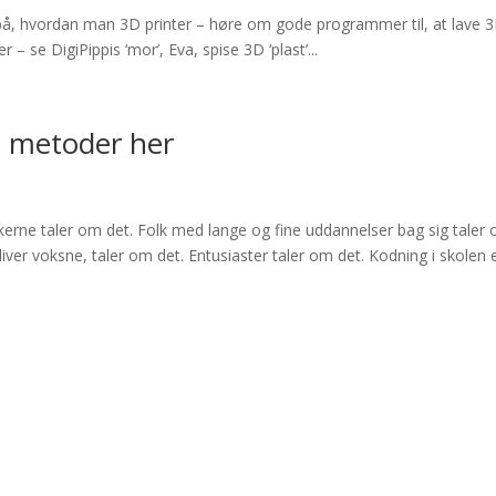
e på, hvordan man 3D printer – høre om gode programmer til, at lave 3
– se DigiPippis ‘mor’, Eva, spise 3D ‘plast’...
6 metoder her
kerne taler om det. Folk med lange og fine uddannelser bag sig taler
ver voksne, taler om det. Entusiaster taler om det. Kodning i skolen 