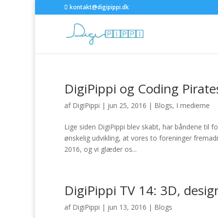
kontakt@digipippi.dk
DigiPippi og Coding Pirate
af
DigiPippi
|
jun 25, 2016
|
Blogs
,
I medierne
Lige siden DigiPippi blev skabt, har båndene til 
ønskelig udvikling, at vores to foreninger fremad
2016, og vi glæder os...
DigiPippi TV 14: 3D, desi
af
DigiPippi
|
jun 13, 2016
|
Blogs