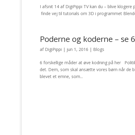
I afsnit 14 af DigiPippi TV kan du – blive kloger
finde vej til tutorials om 3D i programmet Blender 
Poderne og koderne – se 
af
DigiPippi
|
jun 1, 2016
|
Blogs
6 forskellige måder at øve kodning på her Politi
det. Dem, som skal ansætte vores børn når de bli
blevet et emne, som...