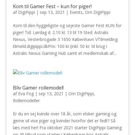
Kom til Gamer Fest – kun for piger!
af
DigiPippi
|
sep 13, 2021
|
Events
,
Om DigiPippi
Kom til den hyggeligste og sejeste Gamer Fest KUN for
piger! Tid: Lørdag d. 2.10 kl. 13 til 19 Sted: Astralis
Nexus, Vesterbrogade 3 1650 København VTilmelding:
tilmeld.digipippi.dkPris: 100 kr.(inkl. 50 kr. til brug i
Astralis Nexus Gaming Hub samt et medlemskab af...
Bliv Gamer rollemodel!
af
Eva Fog
|
sep 13, 2021
|
Om DigiPippi
,
Rollemodeller
Er du en sej kvinde over 18 år, som elsker gaming og
gerne vil vise piger og kvinder hvorfor det er fedt? Så
læs med her! Fra oktober 2021 starter DigiPippi Gaming
op. Et tilbud som starter i København hos Astralis