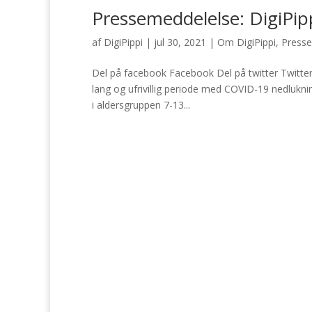
Pressemeddelelse: DigiPipp
af
DigiPippi
|
jul 30, 2021
|
Om DigiPippi
,
Presse
Del på facebook Facebook Del på twitter Twitter D
lang og ufrivillig periode med COVID-19 nedlukning
i aldersgruppen 7-13...