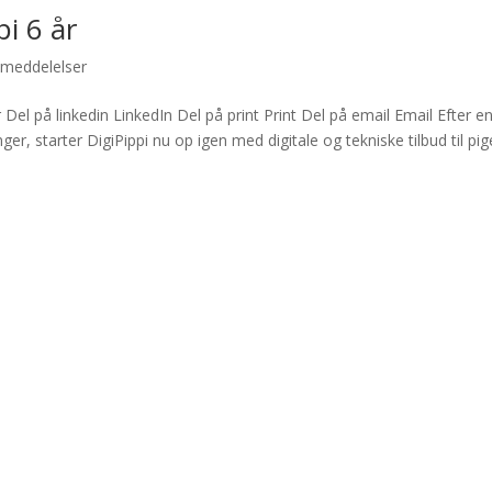
i 6 år
meddelelser
el på linkedin LinkedIn Del på print Print Del på email Email Efter e
er, starter DigiPippi nu op igen med digitale og tekniske tilbud til pi