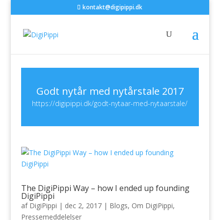
kontakt@digipippi.dk
Godt nytår med nytårstale 2017
https://digipippi.dk/godt-nytaar-med-nytaarstale/
The DigiPippi Way – how I ended up founding
DigiPippi
af
DigiPippi
|
dec 2, 2017
|
Blogs
,
Om DigiPippi
,
Pressemeddelelser