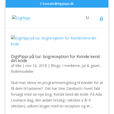
kontakt@digipippi.dk
DigiPippi på tur: bogreception for Kvinde kend
din kode
af
Mia
|
nov 10, 2018
|
Blogs
,
I medierne
,
Jul & gaver
,
Rollemodeller
Skal man skrive en programmeringsbog til kvinder for at
få dem til tasterne? Det har Sine Zambach i hvert fald
forsøgt med sin nye bog, Kvinde kend din kode. På Ada
Lovelace-dag, den anden tirsdag i oktober (i år 9.
oktober), udkom bogen med en reception og et...