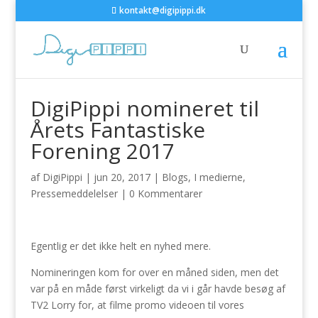
kontakt@digipippi.dk
DigiPippi nomineret til
Årets Fantastiske
Forening 2017
af
DigiPippi
|
jun 20, 2017
|
Blogs
,
I medierne
,
Pressemeddelelser
|
0 Kommentarer
Egentlig er det ikke helt en nyhed mere.
Nomineringen kom for over en måned siden, men det
var på en måde først virkeligt da vi i går havde besøg af
TV2 Lorry for, at filme promo videoen til vores