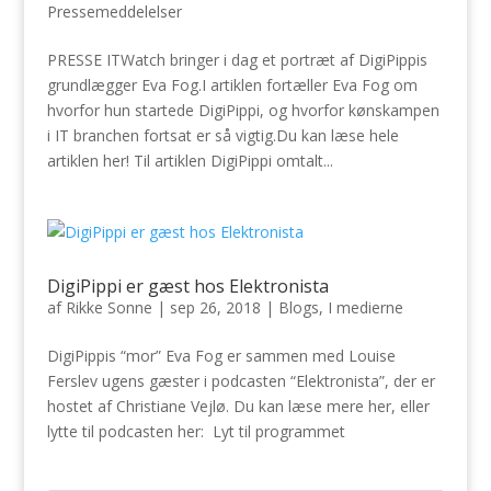
Pressemeddelelser
PRESSE ITWatch bringer i dag et portræt af DigiPippis
grundlægger Eva Fog.I artiklen fortæller Eva Fog om
hvorfor hun startede DigiPippi, og hvorfor kønskampen
i IT branchen fortsat er så vigtig.Du kan læse hele
artiklen her! Til artiklen DigiPippi omtalt...
DigiPippi er gæst hos Elektronista
af
Rikke Sonne
|
sep 26, 2018
|
Blogs
,
I medierne
DigiPippis “mor” Eva Fog er sammen med Louise
Ferslev ugens gæster i podcasten “Elektronista”, der er
hostet af Christiane Vejlø. Du kan læse mere her, eller
lytte til podcasten her: Lyt til programmet