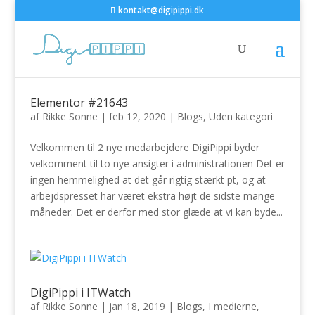
kontakt@digipippi.dk
Elementor #21643
af
Rikke Sonne
|
feb 12, 2020
|
Blogs
,
Uden kategori
Velkommen til 2 nye medarbejdere DigiPippi byder
velkomment til to nye ansigter i administrationen Det er
ingen hemmelighed at det går rigtig stærkt pt, og at
arbejdspresset har været ekstra højt de sidste mange
måneder. Det er derfor med stor glæde at vi kan byde...
DigiPippi i ITWatch
af
Rikke Sonne
|
jan 18, 2019
|
Blogs
,
I medierne
,