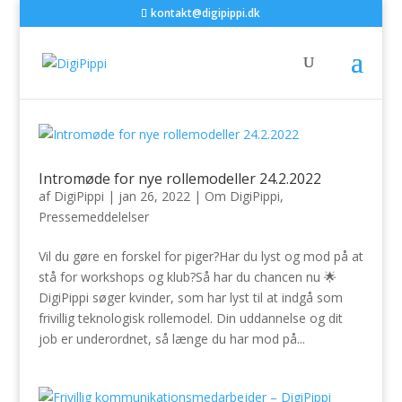
kontakt@digipippi.dk
Intromøde for nye rollemodeller 24.2.2022
af
DigiPippi
|
jan 26, 2022
|
Om DigiPippi
,
Pressemeddelelser
Vil du gøre en forskel for piger?Har du lyst og mod på at
stå for workshops og klub?Så har du chancen nu 🌟
DigiPippi søger kvinder, som har lyst til at indgå som
frivillig teknologisk rollemodel. Din uddannelse og dit
job er underordnet, så længe du har mod på...